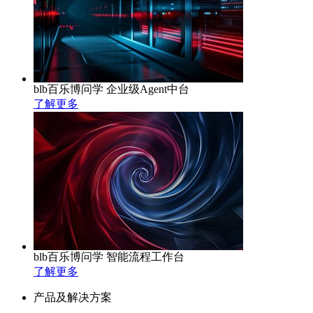
blb百乐博问学 企业级Agent中台
了解更多
blb百乐博问学 智能流程工作台
了解更多
产品及解决方案