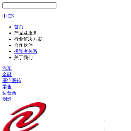
中
EN
首页
产品及服务
行业解决方案
合作伙伴
投资者关系
关于我们
汽车
金融
医疗医药
零售
运营商
制造