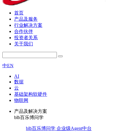
首页
产品及服务
行业解决方案
合作伙伴
投资者关系
关于我们
中
EN
AI
数据
云
基础架构软硬件
物联网
产品及解决方案
blb百乐博问学
blb百乐博问学 企业级Agent中台