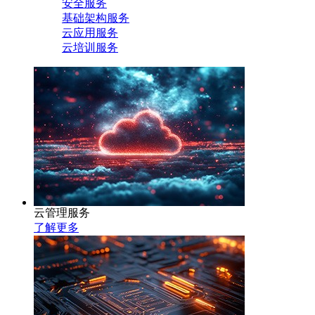
安全服务
基础架构服务
云应用服务
云培训服务
云管理服务
了解更多